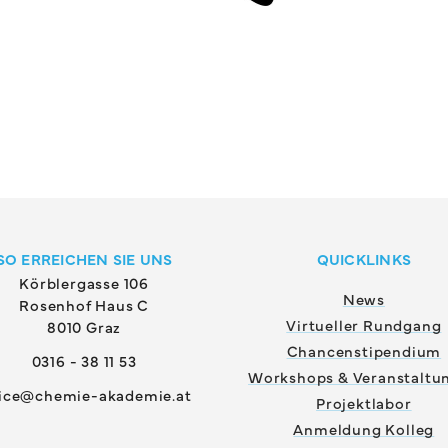
SO ERREICHEN SIE UNS
QUICKLINKS
Körblergasse 106
News
Rosenhof Haus C
Virtueller Rundgang
8010 Graz
Chancenstipendium
0316 - 38 11 53
Workshops & Veranstaltu
fice@chemie-akademie.at
Projektlabor
Anmeldung Kolleg