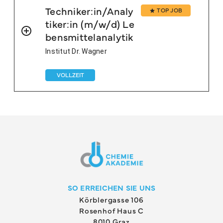
Techniker:in/Analy
TOP JOB
tiker:in (m/w/d) Le
bensmittelanalytik
Institut Dr. Wagner
VOLLZEIT
SO ERREICHEN SIE UNS
Körblergasse 106
Rosenhof Haus C
8010 Graz