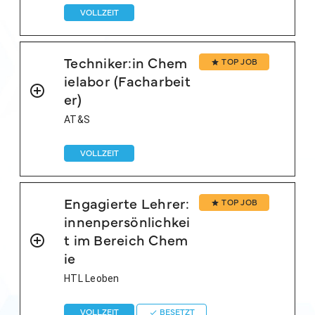
VOLLZEIT
Techniker:in Chem
TOP JOB
ielabor (Facharbeit
er)
AT&S
VOLLZEIT
Engagierte Lehrer:
TOP JOB
innenpersönlichkei
t im Bereich Chem
ie
HTL Leoben
VOLLZEIT
BESETZT