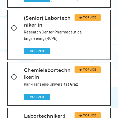
(Senior) Labortech
TOP JOB
niker:in
Research Center Pharmaceutical
Engineering (RCPE)
VOLLZEIT
Chemielabortechn
TOP JOB
iker:in
Karl-Franzens-Universität Graz
VOLLZEIT
Labortechniker:i
TOP JOB